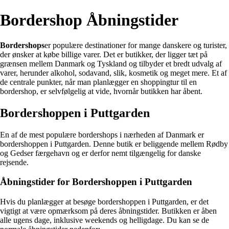
Bordershop Åbningstider
Bordershops
er populære destinationer for mange danskere og turister,
der ønsker at købe billige varer. Det er butikker, der ligger tæt på
grænsen mellem Danmark og Tyskland og tilbyder et bredt udvalg af
varer, herunder alkohol, sodavand, slik, kosmetik og meget mere. Et af
de centrale punkter, når man planlægger en shoppingtur til en
bordershop, er selvfølgelig at vide, hvornår butikken har åbent.
Bordershoppen i Puttgarden
En af de mest populære bordershops i nærheden af Danmark er
bordershoppen i Puttgarden. Denne butik er beliggende mellem Rødby
og Gedser færgehavn og er derfor nemt tilgængelig for danske
rejsende.
Åbningstider for Bordershoppen i Puttgarden
Hvis du planlægger at besøge bordershoppen i Puttgarden, er det
vigtigt at være opmærksom på deres åbningstider. Butikken er åben
alle ugens dage, inklusive weekends og helligdage. Du kan se de