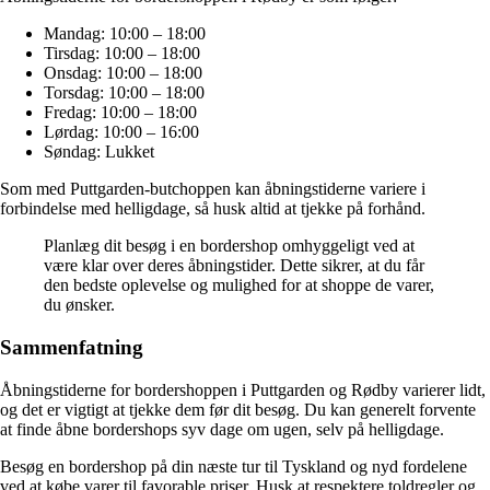
Mandag: 10:00 – 18:00
Tirsdag: 10:00 – 18:00
Onsdag: 10:00 – 18:00
Torsdag: 10:00 – 18:00
Fredag: 10:00 – 18:00
Lørdag: 10:00 – 16:00
Søndag: Lukket
Som med Puttgarden-butchoppen kan åbningstiderne variere i
forbindelse med helligdage, så husk altid at tjekke på forhånd.
Planlæg dit besøg i en bordershop omhyggeligt ved at
være klar over deres åbningstider. Dette sikrer, at du får
den bedste oplevelse og mulighed for at shoppe de varer,
du ønsker.
Sammenfatning
Åbningstiderne for bordershoppen i Puttgarden og Rødby varierer lidt,
og det er vigtigt at tjekke dem før dit besøg. Du kan generelt forvente
at finde åbne bordershops syv dage om ugen, selv på helligdage.
Besøg en bordershop på din næste tur til Tyskland og nyd fordelene
ved at købe varer til favorable priser. Husk at respektere toldregler og