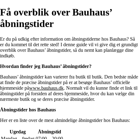
Få overblik over Bauhaus’
åbningstider
Er du på udkig efter information om åbningstiderne hos Bauhaus? Så
er du kommet til det rette sted! I denne guide vil vi give dig et grundigt
overblik over Bauhaus’ åbningstider, så du nemt kan planlægge dine
indkøb.
Hvordan finder jeg Bauhaus’ åbningstider?
Bauhaus’ åbningstider kan varierer fra butik til butik. Den bedste måde
at finde de præcise åbningstider på er at besøge Bauhaus’ officielle
hjemmeside på
www.bauhaus.dk
. Normalt vil du kunne finde et link til
åbningstider på forsiden af deres hjemmeside, hvor du kan vælge din
nærmeste butik og se deres præcise åbningstider.
Åbningstider hos Bauhaus
Her er en liste over de mest almindelige åbningstider hos Bauhaus:
Ugedag
Åbningstid
Mandag – fredag
07:00 – 20:00