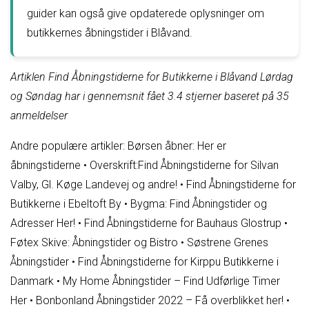
guider kan også give opdaterede oplysninger om
butikkernes åbningstider i Blåvand.
Artiklen Find Åbningstiderne for Butikkerne i Blåvand Lørdag
og Søndag har i gennemsnit fået
3.4
stjerner baseret på
35
anmeldelser
Andre populære artikler:
Børsen åbner: Her er
åbningstiderne
•
Overskrift:Find Åbningstiderne for Silvan
Valby, Gl. Køge Landevej og andre!
•
Find Åbningstiderne for
Butikkerne i Ebeltoft By
•
Bygma: Find Åbningstider og
Adresser Her!
•
Find Åbningstiderne for Bauhaus Glostrup
•
Føtex Skive: Åbningstider og Bistro
•
Søstrene Grenes
Åbningstider
•
Find Åbningstiderne for Kirppu Butikkerne i
Danmark
•
My Home Åbningstider – Find Udførlige Timer
Her
•
Bonbonland Åbningstider 2022 – Få overblikket her!
•