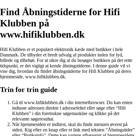
Find Åbningstiderne for Hifi
Klubben på
www.hifiklubben.dk
Hifi Klubben er et populært elektronik kæde med butikker i hele
Danmark. De tilbyder et bredt udvalg af produkter inden for lyd,
billede og tilbehør. For at sikre dig at du besøger butikken på det rette
tidspunkt, er det vigtigt at kende åbningstiderne. I denne guide vil vi
vise dig, hvordan du finder åbningstiderne for Hifi Klubben på deres
hjemmeside, www.hifiklubben.dk.
Trin for trin guide
Gå til www.hifiklubben.dk i din internetbrowser. Du kan enten
indtaste adressen direkte i adressefeltet eller søge efter “Hifi
Klubben” i din foretrukne søgemaskine og klikke på det
relevante søgeresultat.
Når hjemmesiden er indlæst, skal du finde menuen øverst på
siden. Kig efter en knap eller et link med teksten “Åbningstider”
eller “Butiksinfo”. Dette kan variere afhængigt af hjemmesidens