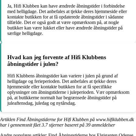
Ja, Hifi Klubben kan have ændrede åbningstider i forbindelse
med helligdage. Det anbefales at tjekke deres hjemmeside eller
kontakte butikken for at få opdaterede åbningstider i sådanne
tilfælde. Det er også godt at være opmærksom på, at nogle
butikker kan være lukket eller have ændrede åbningstider på
særlige helligdage.
Hvad kan jeg forvente af Hifi Klubbens
åbningstider i julen?
Hifi Klubbens åbningstider kan variere i julen på grund af
helligdage og ferieperioden. Det anbefales at tjekke deres
hjemmeside eller kontakte butikken for at få specifikke
oplysninger om åbningstiderne i juleperioden. Vær opmærksom
på, at butikkerne normalt har begrænsede åbningstider på
juleaftensdag, juledag og nytårsdag.
Artiklen Find Åbningstiderne for Hifi Klubben på www.hifiklubben.dk
har i gennemsnit fået
3.7
stjerner baseret på
39
anmeldelser
Andre populære artikler:
Find Åbningstiderne hos Elgiganten Odense