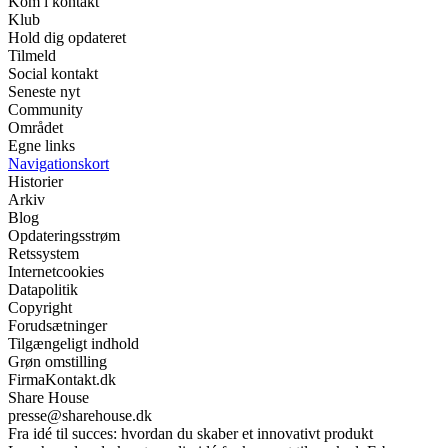
Kom i kontakt
Klub
Hold dig opdateret
Tilmeld
Social kontakt
Seneste nyt
Community
Området
Egne links
Navigationskort
Historier
Arkiv
Blog
Opdateringsstrøm
Retssystem
Internetcookies
Datapolitik
Copyright
Forudsætninger
Tilgængeligt indhold
Grøn omstilling
FirmaKontakt.dk
Share House
presse@sharehouse.dk
Fra idé til succes: hvordan du skaber et innovativt produkt