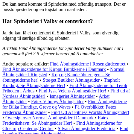
Du kan nemt komme til Spinderiet med offentlig transport. Der er
busstoppesteder og en togstation i nærheden.
Har Spinderiet i Valby et centerkort?
Ja, du kan få et centerkort til Spinderiet i Valby, som giver dig
adgang til særlige tilbud og rabatter.
Artiklen Find Åbningstiderne for Spinderiet Valby Butikker har i
gennemsnit fået
3.5
stjerner baseret på
5
anmeldelser
Andre populære artikler:
Find Åbningstiderne i Rosengårdcentret
•
Find Åbningstiderne for Kirppu Butikkerne i Danmark
•
Normal
Åbningstider i Ringsted
•
Kop og Kande åbner igen – Se
åbningstiderne her!
•
Strøget Butikker Åbningstider
•
Trapholt
Kolding: Se Åbningstiderne Her!
•
Find Åbningstiderne for Tivoli
Friheden i Århus
•
Find Jysk Vejens Åbningstider Her!
•
Find ud af
Nordeas Åbningstider!
•
Ismageriet Åbningstider
•
Arket
Åbningstider
•
Føtex Viborgs Åbningstider
•
Find Åbningstiderne
for Bilka Hundige, Greve og Waves
•
Få Overblikket: Føtex
Fredericia Åbningstider
•
Find Ud Af Fitness Worlds Åbningstider!
•
Oversigt over Normal Åbningstider i Danmark
•
Føtex
Frederikshavn: Se Åbningstider Her!
•
Find Åbningstiderne for
Glostrup Center og Centret
•
Silvan Åbningstider Fredericia
•
Find
Lyngby Storcenters Åbningstider