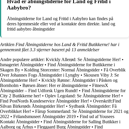
Hvad er åbningstiderne for Land og Fritid i
Aabybro?
Åbningstiderne for Land og Fritid i Aabybro kan findes på
deres hjemmeside eller ved at kontakte dem direkte. land og
fritid aabybro åbningstider
Artiklen Find Åbningstiderne hos Land & Fritid Butikkerne! har i
gennemsnit fået
3.3
stjerner baseret på
13
anmeldelser
Andre populære artikler:
Kvickly Allerød: Se Åbningstiderne Her!
•
Ismageriet Åbningstider
•
Find Åbningstiderne for Butikkerne i
Skagen By
•
Kolding Storcenter: Normal Åbningstider
•
Få Overblik
Over Johannes Fogs Åbningstider i Lyngby
•
Skousen Viby J: Se
Åbningstiderne Her!
•
Kvickly Rønne: Åbningstider i Påsken og
Bornholm
•
Børsen åbner: Her er åbningstiderne
•
FitnessX
Åbningstider – Find Udforsk Ugen Rundt!
•
Find Åbningstiderne for
City 2 Butikkerne her!
•
Oplev Legoland: Se Åbningstiderne Her!
•
Find PostNords Kundeservice Åbningstider Her!
•
Overskrift:Find
Silvan Birkerøds Åbningstider Her!
•
Sydbank Åbningstider: Få
Overblikket Her!
•
Fårup Sommerland: Se Åbningstiderne for 2021 og
2022
•
Frilandsmuseet Åbningstider 2019
•
Find ud af Yousees
Kontakt Åbningstider
•
Find Åbningstiderne for Salling Butikker i
Aalborg og Århus
•
Fleggaard Burg Åbningstider
•
Find