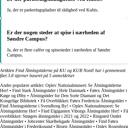
Ja, der er parkeringspladser til rådighed ved Kubis.
Er der nogen steder at spise i nærheden af
Søndre Campus?
Ja, der er flere caféer og spisesteder i nærheden af Søndre
Campus.
Artiklen Find Åbningstiderne på KU og KUB Nord! har i gennemsnit
fået
3.8
stjerner baseret på
5
anmeldelser
Andre populære artikler:
Oplev Nationalmuseet: Se Åbningstiderne
Her!
•
Find Stark Åbningstider i Hele Danmark
•
Føtex Åbningstider i
Køge og Ølby
•
Åbningstider for Den Sorte Diamant og Det
Kongelige Bibliotek
•
Få Overblikket: Føtex Fredericia Åbningstider
•
Find Åbningstiderne i Svendborg By!
•
Oplev Nationalmuseet: Se
Åbningstiderne Her!
•
Find Elgiganten Viborgs Åbningstider Her!
•
Få
overblikket: Strøgets åbningstider i 2021 og 2022
•
Ringsted Outlet
Åbningstider
•
Jobcenter Skælbekgade Åbningstider
•
Find Føtex
Åbningstider i Frederikssund
•
Broen Åbningstider
•
Oplev Rosenborg