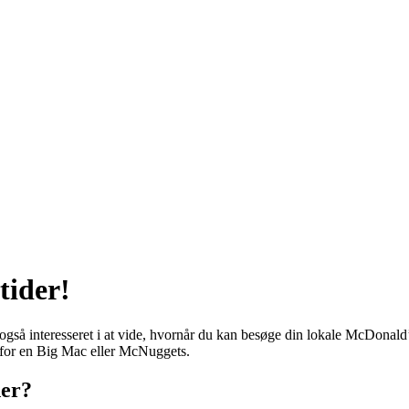
tider!
gså interesseret i at vide, hvornår du kan besøge din lokale McDonald
gs for en Big Mac eller McNuggets.
der?