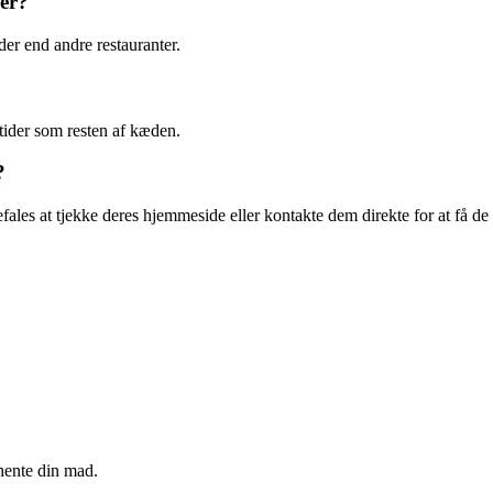
er?
r end andre restauranter.
ider som resten af kæden.
?
les at tjekke deres hjemmeside eller kontakte dem direkte for at få de s
hente din mad.