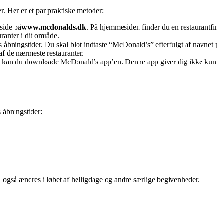
. Her er et par praktiske metoder:
side på
www.mcdonalds.dk
. På hjemmesiden finder du en restaurantfind
anter i dit område.
bningstider. Du skal blot indtaste “McDonald’s” efterfulgt af navnet p
af de nærmeste restauranter.
 kan du downloade McDonald’s app’en. Denne app giver dig ikke kun in
 åbningstider:
an også ændres i løbet af helligdage og andre særlige begivenheder.