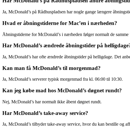
Har McDonald’s på Rådhuspladsen andre åbningstid
Ja, McDonald’s på Rådhuspladsen har nogle gange længere åbningstide
Hvad er åbningstiderne for Mac’en i nærheden?
Åbningstiderne for McDonald’s i nærheden følger normalt de samme t
Har McDonald’s ændrede åbningstider på helligdage
Ja, McDonald’s har ofte ændrede åbningstider på helligdage. Det anbefa
Kan man få McDonald’s til morgenmad?
Ja, McDonald’s serverer typisk morgenmad fra kl. 06:00 til 10:30.
Kan jeg købe mad hos McDonald’s døgnet rundt?
Nej, McDonald’s har normalt ikke åbent døgnet rundt.
Har McDonald’s take-away service?
Ja, McDonald’s tilbyder take-away service, hvor du kan bestille og af