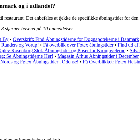
anmark og i udlandet?
t til restaurant. Det anbefales at tjekke de specifikke åbningstider for 
.8
stjerner baseret på
10
anmeldelser
en By
•
Overskrift: Find Åbningstiderne for Døgnapotekerne i Danmark
i Randers og Vorup!
•
Få overblik over Føtex åbningstider
•
Find ud af
plev Rosenborg Slot: Åbningstider og Priser for Kronjuvelerne
•
Silva
g: Se Åbningstiderne Her!
•
Magasin Århus Åbningstider i December
tNords og Føtex Åbningstider i Odense!
•
Få Overblikket: Føtex Helsi
kan give os kommission ved køb.