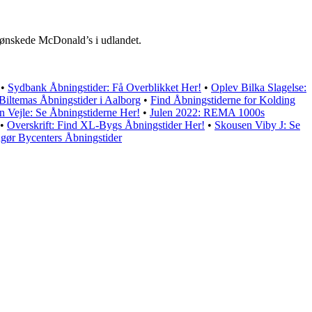
den ønskede McDonald’s i udlandet.
•
Sydbank Åbningstider: Få Overblikket Her!
•
Oplev Bilka Slagelse:
 Biltemas Åbningstider i Aalborg
•
Find Åbningstiderne for Kolding
n Vejle: Se Åbningstiderne Her!
•
Julen 2022: REMA 1000s
•
Overskrift: Find XL-Bygs Åbningstider Her!
•
Skousen Viby J: Se
ngør Bycenters Åbningstider