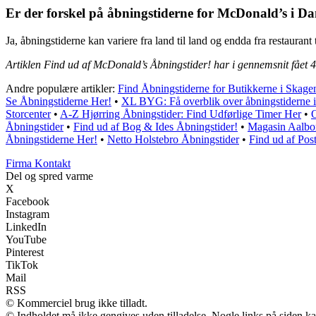
Er der forskel på åbningstiderne for McDonald’s i D
Ja, åbningstiderne kan variere fra land til land og endda fra restauran
Artiklen Find ud af McDonald’s Åbningstider! har i gennemsnit fået
4
Andre populære artikler:
Find Åbningstiderne for Butikkerne i Skag
Se Åbningstiderne Her!
•
XL BYG: Få overblik over åbningstiderne 
Storcenter
•
A-Z Hjørring Åbningstider: Find Udførlige Timer Her
•
O
Åbningstider
•
Find ud af Bog & Ides Åbningstider!
•
Magasin Aalbor
Åbningstiderne Her!
•
Netto Holstebro Åbningstider
•
Find ud af Pos
Firma Kontakt
Del og spred varme
X
Facebook
Instagram
LinkedIn
YouTube
Pinterest
TikTok
Mail
RSS
© Kommerciel brug ikke tilladt.
© Indholdet må ikke gengives uden tilladelse. Nogle links på siden 