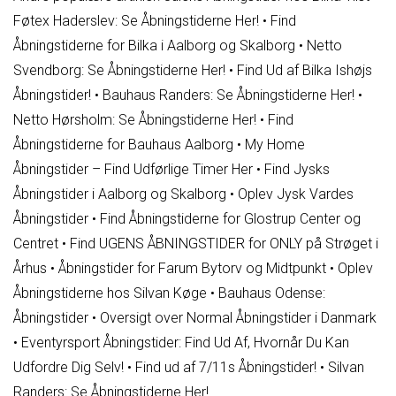
Føtex Haderslev: Se Åbningstiderne Her!
•
Find
Åbningstiderne for Bilka i Aalborg og Skalborg
•
Netto
Svendborg: Se Åbningstiderne Her!
•
Find Ud af Bilka Ishøjs
Åbningstider!
•
Bauhaus Randers: Se Åbningstiderne Her!
•
Netto Hørsholm: Se Åbningstiderne Her!
•
Find
Åbningstiderne for Bauhaus Aalborg
•
My Home
Åbningstider – Find Udførlige Timer Her
•
Find Jysks
Åbningstider i Aalborg og Skalborg
•
Oplev Jysk Vardes
Åbningstider
•
Find Åbningstiderne for Glostrup Center og
Centret
•
Find UGENS ÅBNINGSTIDER for ONLY på Strøget i
Århus
•
Åbningstider for Farum Bytorv og Midtpunkt
•
Oplev
Åbningstiderne hos Silvan Køge
•
Bauhaus Odense:
Åbningstider
•
Oversigt over Normal Åbningstider i Danmark
•
Eventyrsport Åbningstider: Find Ud Af, Hvornår Du Kan
Udfordre Dig Selv!
•
Find ud af 7/11s Åbningstider!
•
Silvan
Randers: Se Åbningstiderne Her!