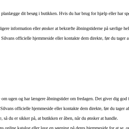
planlægge dit besøg i butikken. Hvis du har brug for hjælp eller har spør
ligere information eller ønsker at bekræfte åbningstiderne på særlige hell
 Silvans officielle hjemmeside eller kontakte dem direkte, før du tager a
 om ugen og har længere åbningstider om fredagen. Det giver dig god flek
 Silvans officielle hjemmeside eller kontakte dem direkte, før du tager af
 så du er sikker på, at butikken er åben, når du ønsker at handle.
ans online katalog eller lave en søgning på deres hjemmeside for at se, 