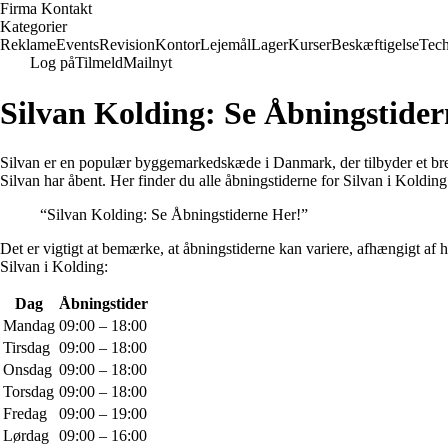
Firma Kontakt
Kategorier
Reklame
Events
Revision
Kontor
Lejemål
Lager
Kurser
Beskæftigelse
Tec
Log på
Tilmeld
Mailnyt
Silvan Kolding: Se Åbningstider
Silvan er en populær byggemarkedskæde i Danmark, der tilbyder et bredt 
Silvan har åbent. Her finder du alle åbningstiderne for Silvan i Kolding
“Silvan Kolding: Se Åbningstiderne Her!”
Det er vigtigt at bemærke, at åbningstiderne kan variere, afhængigt af h
Silvan i Kolding:
Dag
Åbningstider
Mandag
09:00 – 18:00
Tirsdag
09:00 – 18:00
Onsdag
09:00 – 18:00
Torsdag
09:00 – 18:00
Fredag
09:00 – 19:00
Lørdag
09:00 – 16:00