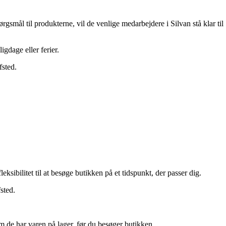
gsmål til produkterne, vil de venlige medarbejdere i Silvan stå klar til
igdage eller ferier.
fsted.
sibilitet til at besøge butikken på et tidspunkt, der passer dig.
sted.
om de har varen på lager, før du besøger butikken.