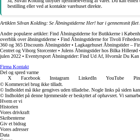
Ja, Silvan Kolding tilbyder hjemmelevering af varer. Du kan enten b
bestilling eller ved at kontakte varehuset direkte.
Artiklen Silvan Kolding: Se Åbningstiderne Her! har i gennemsnit fået
Andre populære artikler:
Find Åbningstiderne for Butikkerne i Køben
overblik over åbningstiderne
•
Find Åbningstiderne for Tivoli Friheden
360 og 365 Discounts Åbningstider
•
Lagkagehuset Åbningstider – Fi
Centret og Viborg Storcenter
•
Julens Åbningstider hos Bilka Hillerød
julen 2022
•
Eventyrsport Åbningstider: Find Ud Af, Hvornår Du Kan
Firma Kontakt
Del og spred varme
X
Facebook
Instagram
LinkedIn
YouTube
Pin
© Kommerciel brug ikke tilladt.
© Indholdet må ikke gengives uden tilladelse. Nogle links på siden ka
© Indholdet på denne hjemmeside er beskyttet af ophavsret. Vi samarbe
Hvem er vi
Historien
Vores drivkraft
Skribenterne
Giv et bidrag
Vores adresser
Data