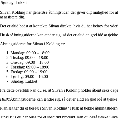
Søndag
Lukket
Silvan Kolding har generøse åbningstider, der giver dig mulighed for at 
at assistere dig.
Det er altid bedst at kontakte Silvan direkte, hvis du har behov for yder
Husk:
Åbningstiderne kan ændre sig, så det er altid en god idé at tjekke
Åbningstiderne for Silvan i Kolding er:
Mandag: 09:00 – 18:00
Tirsdag: 09:00 – 18:00
Onsdag: 09:00 – 18:00
Torsdag: 09:00 – 18:00
Fredag: 09:00 – 19:00
Lørdag: 09:00 – 16:00
Søndag: Lukket
Fra dette overblik kan du se, at Silvan i Kolding holder åbent seks dage
Husk:
Åbningstiderne kan ændre sig, så det er altid en god idé at tjekke
Planlægger du et besøg i Silvan Kolding? Husk at tjekke åbningstiderne,
Tips:
Hvis du har brug for et specifikt produkt, kan du også tjekke Silv