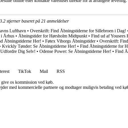
estille online eller kontakte varehuset direkte for at arrangere leverin
3.2
stjerner baseret på
21
anmeldelser
havns Lufthavn
•
Overskrift: Find Åbningstiderne for Sillebroen i Dag!
 i Århus
•
Åbningstider for Hørsholm Midtpunkt
•
Find ud af Yousees 
nd Åbningstiderne Her!
•
Føtex Viborgs Åbningstider
•
Overskrift: Fi
•
Kvickly Tønder: Se Åbningstiderne Her!
•
Find Åbningstiderne for H
 Udfordre Dig Selv!
•
Odense Power: Se Åbningstiderne Her!
•
Find Å
terest
TikTok
Mail
RSS
n give os kommission ved køb.
jder med kommercielle partnere og modtager muligvis betaling ved køb.