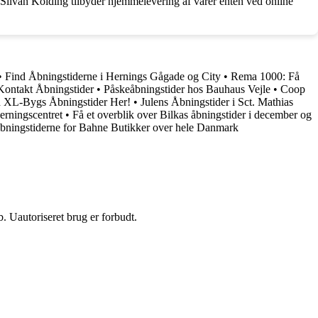
g. Silvan Kolding tilbyder hjemmelevering af varer enten ved online
•
Find Åbningstiderne i Hernings Gågade og City
•
Rema 1000: Få
Kontakt Åbningstider
•
Påskeåbningstider hos Bauhaus Vejle
•
Coop
nd XL-Bygs Åbningstider Her!
•
Julens Åbningstider i Sct. Mathias
erningscentret
•
Få et overblik over Bilkas åbningstider i december og
bningstiderne for Bahne Butikker over hele Danmark
 Uautoriseret brug er forbudt.