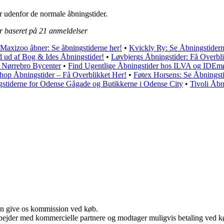
er udenfor de normale åbningstider.
r baseret på
21
anmeldelser
Maxizoo åbner: Se åbningstiderne her!
•
Kvickly Ry: Se Åbningstider
d ud af Bog & Ides Åbningstider!
•
Løvbjergs Åbningstider: Få Overbl
r Nørrebro Bycenter
•
Find Ugentlige Åbningstider hos ILVA og IDEm
hop Åbningstider – Få Overblikket Her!
•
Føtex Horsens: Se Åbningst
stiderne for Odense Gågade og Butikkerne i Odense City
•
Tivoli Åbn
kan give os kommission ved køb.
bejder med kommercielle partnere og modtager muligvis betaling ved kø