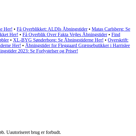
ne Her!
•
Få Overblikket: ALDIs Åbningstider
•
Matas Carlsberg: Se
ikket Her!
•
Få Overblik Over Fakta Vejles Åbningstider
•
Find
øbler
•
XL-BYG Sønderborg: Se Åbningstiderne Her!
•
Overskrift:
iderne Her!
•
Åbningstider for Fleggaard Grænsebutikker i Harrislee
ingstider 2023: Se Forlystelser og Priser!
b. Uautoriseret brug er forbudt.