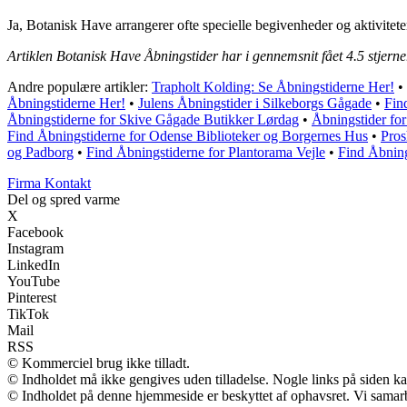
Ja, Botanisk Have arrangerer ofte specielle begivenheder og aktivitet
Artiklen Botanisk Have Åbningstider har i gennemsnit fået
4.5
stjerne
Andre populære artikler:
Trapholt Kolding: Se Åbningstiderne Her!
•
Åbningstiderne Her!
•
Julens Åbningstider i Silkeborgs Gågade
•
Fin
Åbningstiderne for Skive Gågade Butikker Lørdag
•
Åbningstider fo
Find Åbningstiderne for Odense Biblioteker og Borgernes Hus
•
Pros
og Padborg
•
Find Åbningstiderne for Plantorama Vejle
•
Find Åbning
Firma Kontakt
Del og spred varme
X
Facebook
Instagram
LinkedIn
YouTube
Pinterest
TikTok
Mail
RSS
© Kommerciel brug ikke tilladt.
© Indholdet må ikke gengives uden tilladelse. Nogle links på siden 
© Indholdet på denne hjemmeside er beskyttet af ophavsret. Vi samar