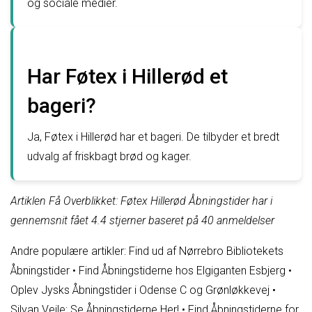
og sociale medier.
Har Føtex i Hillerød et
bageri?
Ja, Føtex i Hillerød har et bageri. De tilbyder et bredt
udvalg af friskbagt brød og kager.
Artiklen Få Overblikket: Føtex Hillerød Åbningstider har i
gennemsnit fået
4.4
stjerner baseret på
40
anmeldelser
Andre populære artikler:
Find ud af Nørrebro Bibliotekets
Åbningstider
•
Find Åbningstiderne hos Elgiganten Esbjerg
•
Oplev Jysks Åbningstider i Odense C og Grønløkkevej
•
Silvan Vejle: Se Åbningstiderne Her!
•
Find Åbningstiderne for