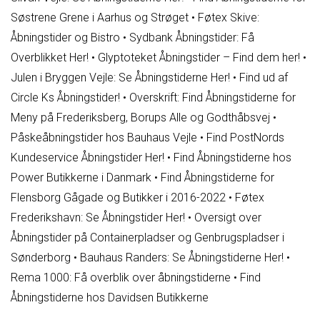
Søstrene Grene i Aarhus og Strøget
•
Føtex Skive:
Åbningstider og Bistro
•
Sydbank Åbningstider: Få
Overblikket Her!
•
Glyptoteket Åbningstider – Find dem her!
•
Julen i Bryggen Vejle: Se Åbningstiderne Her!
•
Find ud af
Circle Ks Åbningstider!
•
Overskrift: Find Åbningstiderne for
Meny på Frederiksberg, Borups Alle og Godthåbsvej
•
Påskeåbningstider hos Bauhaus Vejle
•
Find PostNords
Kundeservice Åbningstider Her!
•
Find Åbningstiderne hos
Power Butikkerne i Danmark
•
Find Åbningstiderne for
Flensborg Gågade og Butikker i 2016-2022
•
Føtex
Frederikshavn: Se Åbningstider Her!
•
Oversigt over
Åbningstider på Containerpladser og Genbrugspladser i
Sønderborg
•
Bauhaus Randers: Se Åbningstiderne Her!
•
Rema 1000: Få overblik over åbningstiderne
•
Find
Åbningstiderne hos Davidsen Butikkerne