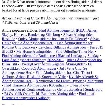
Ja, Circle K har normalt information om deres åbningstider på deres
Facebook-side. Du kan tjekke deres opslag eller sende dem en
besked for at få de præcise åbningstider og eventuelle ændringer.
Artiklen Find ud af Circle K’s Åbningstider! har i gennemsnit fået
4.8
stjerner baseret på
29
anmeldelser
Andre populære artikler:
Find Åbningstiderne for IKEA i Århus,
Skejby, Horsens, Randers og Silkeborg
•
Silvan Åbningstider
Roskilde
•
Oplev Åbningstiderne hos Jem & Fix Odense!
•
Silvan
Helsingør: Se Åbningstiderne Her!
•
Find Åbningstiderne for
Kolding City Butikker
•
Legoland Billunds Åbningstider – Fra 2015
til 2022
•
My Home Åbningstider – Find Udførlige Timer Her
•
Find Åbningstiderne for Butikkerne i Blåvand Lørdag og Søndag
•
Laus Åbningstider i Silkeborg 2022-2018
•
Julens Åbningstider hos
Bilka Tilst
•
Oversigt over Århus Gågades Åbningstider
•
Få
Overblikket: Coop 365 Åbningstider
•
Jul i Vejle City: Se
Åbningstiderne Her!
•
Find Åbningstiderne hos Gina Tricot i
Aalborg, Århus, Roskilde, Strøget og Vejle
•
Kvickly Allerød: Se
Åbningstiderne Her!
•
Åbningstider for Farum Bytorv og Midtpunkt
•
Find Thansens Åbningstider i København
•
Oversigt over
Åbningstider på Containerpladser og Genbrugspladser i Sønderborg
•
Få Overblik Over Fields Butikkers Åbningstider
•
Find ud af
Biltemas Åbningstider i Aalborg