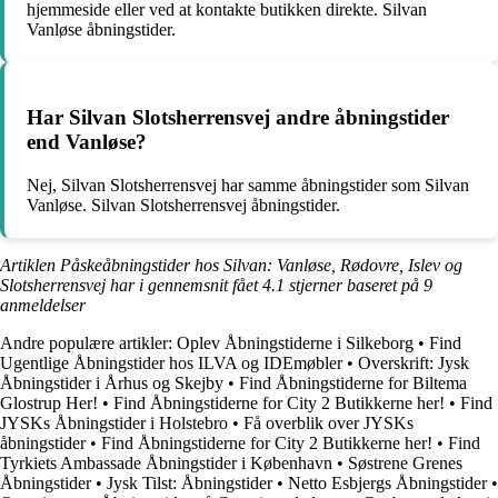
hjemmeside eller ved at kontakte butikken direkte. Silvan
Vanløse åbningstider.
Har Silvan Slotsherrensvej andre åbningstider
end Vanløse?
Nej, Silvan Slotsherrensvej har samme åbningstider som Silvan
Vanløse. Silvan Slotsherrensvej åbningstider.
Artiklen Påskeåbningstider hos Silvan: Vanløse, Rødovre, Islev og
Slotsherrensvej har i gennemsnit fået
4.1
stjerner baseret på
9
anmeldelser
Andre populære artikler:
Oplev Åbningstiderne i Silkeborg
•
Find
Ugentlige Åbningstider hos ILVA og IDEmøbler
•
Overskrift: Jysk
Åbningstider i Århus og Skejby
•
Find Åbningstiderne for Biltema
Glostrup Her!
•
Find Åbningstiderne for City 2 Butikkerne her!
•
Find
JYSKs Åbningstider i Holstebro
•
Få overblik over JYSKs
åbningstider
•
Find Åbningstiderne for City 2 Butikkerne her!
•
Find
Tyrkiets Ambassade Åbningstider i København
•
Søstrene Grenes
Åbningstider
•
Jysk Tilst: Åbningstider
•
Netto Esbjergs Åbningstider
•