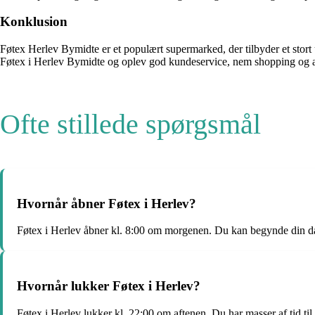
Konklusion
Føtex Herlev Bymidte er et populært supermarked, der tilbyder et stort
Føtex i Herlev Bymidte og oplev god kundeservice, nem shopping og al
Ofte stillede spørgsmål
Hvornår åbner Føtex i Herlev?
Føtex i Herlev åbner kl. 8:00 om morgenen. Du kan begynde din dag
Hvornår lukker Føtex i Herlev?
Føtex i Herlev lukker kl. 22:00 om aftenen. Du har masser af tid til 