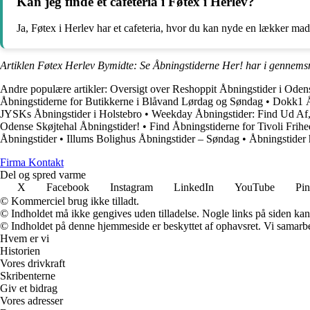
Kan jeg finde et cafeteria i Føtex i Herlev?
Ja, Føtex i Herlev har et cafeteria, hvor du kan nyde en lækker mad
Artiklen Føtex Herlev Bymidte: Se Åbningstiderne Her! har i gennemsn
Andre populære artikler:
Oversigt over Reshoppit Åbningstider i Oden
Åbningstiderne for Butikkerne i Blåvand Lørdag og Søndag
•
Dokk1 Å
JYSKs Åbningstider i Holstebro
•
Weekday Åbningstider: Find Ud Af
Odense Skøjtehal Åbningstider!
•
Find Åbningstiderne for Tivoli Frih
Åbningstider
•
Illums Bolighus Åbningstider – Søndag
•
Åbningstider 
Firma Kontakt
Del og spred varme
X
Facebook
Instagram
LinkedIn
YouTube
Pin
© Kommerciel brug ikke tilladt.
© Indholdet må ikke gengives uden tilladelse. Nogle links på siden ka
© Indholdet på denne hjemmeside er beskyttet af ophavsret. Vi samarbe
Hvem er vi
Historien
Vores drivkraft
Skribenterne
Giv et bidrag
Vores adresser