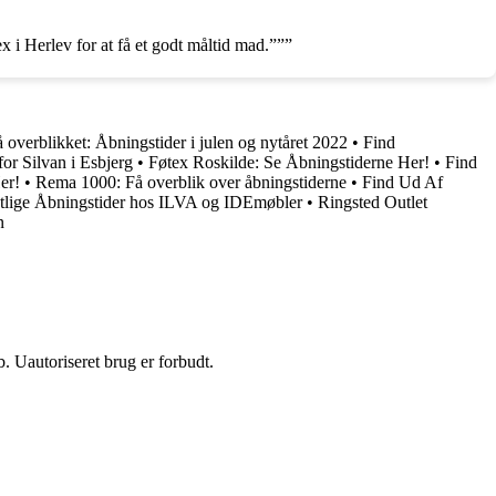
x i Herlev for at få et godt måltid mad.”””
 overblikket: Åbningstider i julen og nytåret 2022
•
Find
or Silvan i Esbjerg
•
Føtex Roskilde: Se Åbningstiderne Her!
•
Find
er!
•
Rema 1000: Få overblik over åbningstiderne
•
Find Ud Af
tlige Åbningstider hos ILVA og IDEmøbler
•
Ringsted Outlet
n
 Uautoriseret brug er forbudt.