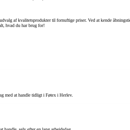
 udvalg af kvalitetsprodukter til fornuftige priser. Ved at kende åbnin
t, hvad du har brug for!
 med at handle tidligt i Føtex i Herlev.
at handle, selv efter en lang arbejdsdag.