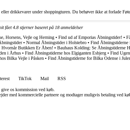
 eller drikkevarer under shoppingturen. Du behøver ikke at forlade Føte
it fået
4.8
stjerner baseret på
18
anmeldelser
se, Horsens, Vejle og Herning
•
Find ud af Emporias Åbningstider!
•
Få
bningstider
•
Normal Åbningstider i Holstebro
•
Find Åbningstiderne f
, Hvornår Butikken Er Åben!
•
Bauhaus Kolding: Se Åbningstiderne H
eden i Århus
•
Find Åbningstiderne hos Elgiganten Esbjerg
•
Find Ugen
hos Bilka Vejle i Påsken
•
Find Åbningstiderne for Bilka Odense i Jule
terest
TikTok
Mail
RSS
n give os kommission ved køb.
jder med kommercielle partnere og modtager muligvis betaling ved køb.