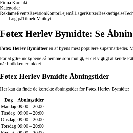
Firma Kontakt
Kategorier
Reklame
Events
Revision
Kontor
Lejemål
Lager
Kurser
Beskæftigelse
Tec
Log på
Tilmeld
Mailnyt
Føtex Herlev Bymidte: Se Åbnin
Føtex Herlev Bymidte
er en af byens mest populære supermarkeder. Med
For at gøre indkøbene så nemme som muligt, er det vigtigt at kende F
når butikken er lukket.
Føtex Herlev Bymidte Åbningstider
Her kan du finde de korrekte åbningstider for Føtex Herlev Bymidte:
Dag
Åbningstider
Mandag
09:00 – 20:00
Tirsdag
09:00 – 20:00
Onsdag
09:00 – 20:00
Torsdag
09:00 – 20:00
Fredag
09:00 – 20:00