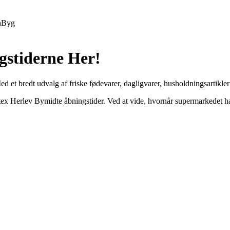
h
Byg
gstiderne Her!
 et bredt udvalg af friske fødevarer, dagligvarer, husholdningsartikle
øtex Herlev Bymidte åbningstider. Ved at vide, hvornår supermarkedet 