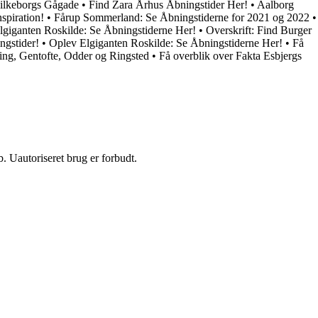
Silkeborgs Gågade
•
Find Zara Århus Åbningstider Her!
•
Aalborg
spiration!
•
Fårup Sommerland: Se Åbningstiderne for 2021 og 2022
•
lgiganten Roskilde: Se Åbningstiderne Her!
•
Overskrift: Find Burger
ngstider!
•
Oplev Elgiganten Roskilde: Se Åbningstiderne Her!
•
Få
ring, Gentofte, Odder og Ringsted
•
Få overblik over Fakta Esbjergs
 Uautoriseret brug er forbudt.