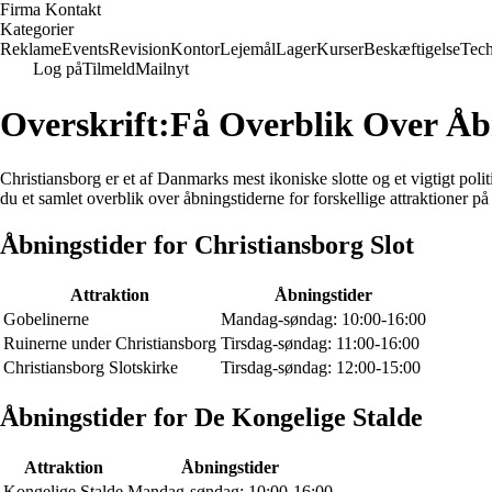
Firma Kontakt
Kategorier
Reklame
Events
Revision
Kontor
Lejemål
Lager
Kurser
Beskæftigelse
Tec
Log på
Tilmeld
Mailnyt
Overskrift:Få Overblik Over Åb
Christiansborg er et af Danmarks mest ikoniske slotte og et vigtigt po
du et samlet overblik over åbningstiderne for forskellige attraktioner på
Åbningstider for Christiansborg Slot
Attraktion
Åbningstider
Gobelinerne
Mandag-søndag: 10:00-16:00
Ruinerne under Christiansborg
Tirsdag-søndag: 11:00-16:00
Christiansborg Slotskirke
Tirsdag-søndag: 12:00-15:00
Åbningstider for De Kongelige Stalde
Attraktion
Åbningstider
Kongelige Stalde
Mandag-søndag: 10:00-16:00