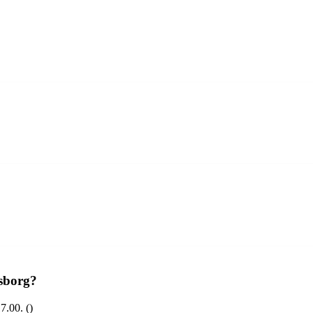
sborg?
7.00. ()