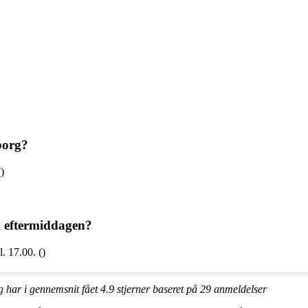
borg?
)
 eftermiddagen?
. 17.00. ()
g har i gennemsnit fået
4.9
stjerner baseret på
29
anmeldelser