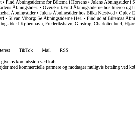
t
•
Find Åbningstiderne for Biltema i Horsens
•
Julens Åbningstider i 
ortens Åbningstider!
•
Overskrift:Find Åbningstiderne hos Imerco og In
ehal Åbningstider
•
Julens Åbningstider hos Bilka Næstved
•
Oplev E
er!
•
Silvan Viborg: Se Åbningstiderne Her!
•
Find ud af Biltemas Åbni
ingstider i København, Frederikshavn, Glostrup, Charlottenlund, Hjør
terest
TikTok
Mail
RSS
n give os kommission ved køb.
jder med kommercielle partnere og modtager muligvis betaling ved køb.