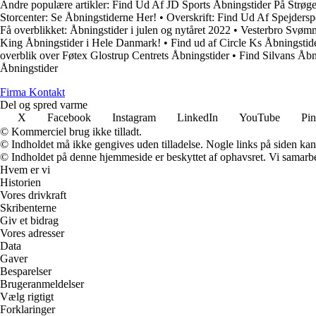
Andre populære artikler:
Find Ud Af JD Sports Åbningstider På Strøge
Storcenter: Se Åbningstiderne Her!
•
Overskrift: Find Ud Af Spejdersp
Få overblikket: Åbningstider i julen og nytåret 2022
•
Vesterbro Svømm
King Åbningstider i Hele Danmark!
•
Find ud af Circle Ks Åbningstid
overblik over Føtex Glostrup Centrets Åbningstider
•
Find Silvans Åbn
Åbningstider
Firma Kontakt
Del og spred varme
X
Facebook
Instagram
LinkedIn
YouTube
Pin
© Kommerciel brug ikke tilladt.
© Indholdet må ikke gengives uden tilladelse. Nogle links på siden ka
© Indholdet på denne hjemmeside er beskyttet af ophavsret. Vi samarbe
Hvem er vi
Historien
Vores drivkraft
Skribenterne
Giv et bidrag
Vores adresser
Data
Gaver
Besparelser
Brugeranmeldelser
Vælg rigtigt
Forklaringer